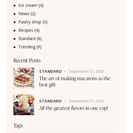
Ice cream
(4)
News
(2)
Pastry shop
(3)
Recipes
(4)
Standard
(6)
Trending
(9)
Recent Posts
STANDARD
September 21, 2023
The art of making macarons as the
best gift
STANDARD
September 21, 2023
All the greatest flavors in one cup!
Tags