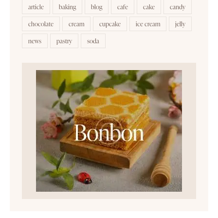
article
baking
blog
cafe
cake
candy
chocolate
cream
cupcake
ice cream
jelly
news
pastry
soda