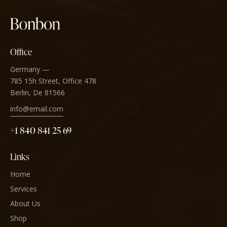
Office
Germany —
785 15h Street, Office 478
Berlin, De 81566
info@email.com
+1 840 841 25 69
Links
Home
Services
About Us
Shop