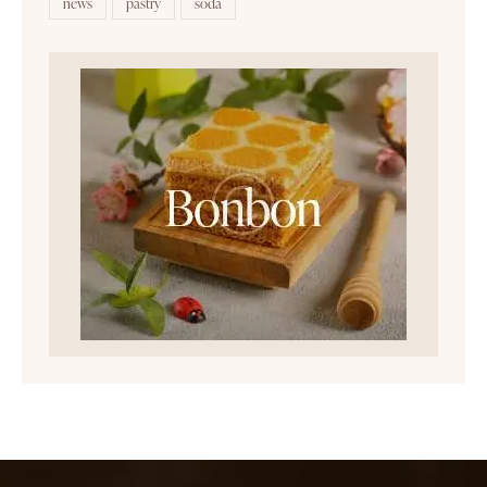
news
pastry
soda