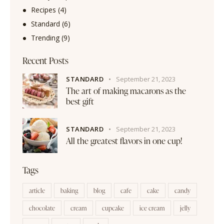
Recipes
(4)
Standard
(6)
Trending
(9)
Recent Posts
STANDARD
September 21, 2023
The art of making macarons as the
best gift
STANDARD
September 21, 2023
All the greatest flavors in one cup!
Tags
article
baking
blog
cafe
cake
candy
chocolate
cream
cupcake
ice cream
jelly