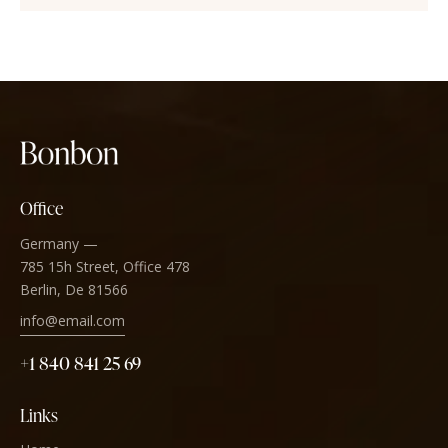
Office
Germany —
785 15h Street, Office 478
Berlin, De 81566
info@email.com
+1 840 841 25 69
Links