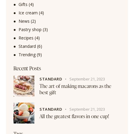
Gifts
(4)
Ice cream
(4)
News
(2)
Pastry shop
(3)
Recipes
(4)
Standard
(6)
Trending
(9)
Recent Posts
STANDARD
September 21, 2023
The art of making macarons as the
best gift
STANDARD
September 21, 2023
All the greatest flavors in one cup!
Tags