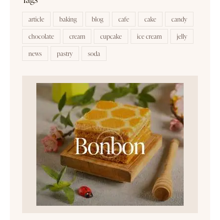
article
baking
blog
cafe
cake
candy
chocolate
cream
cupcake
ice cream
jelly
news
pastry
soda