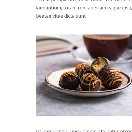
laudantium, totam rem aperiam eaque ipsa, q
beatae vitae dicta sunt.
Ut perspiciatis, unde omnis iste natus err